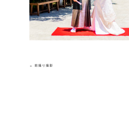
←
前撮り撮影
投
稿
ナ
ビ
ゲ