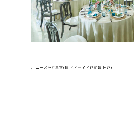
←
ニーズ神戸三宮(旧 ベイサイド迎賓館 神戸)
投
稿
ナ
ビ
ゲ