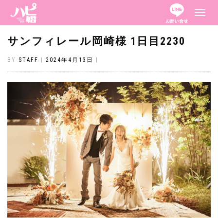
ナ
ビ
ゲ
ー
サンフィレール岡崎様 1日目2230
シ
ョ
ン
BY
STAFF
|
2024年4月13日
|
を
切
り
替
え