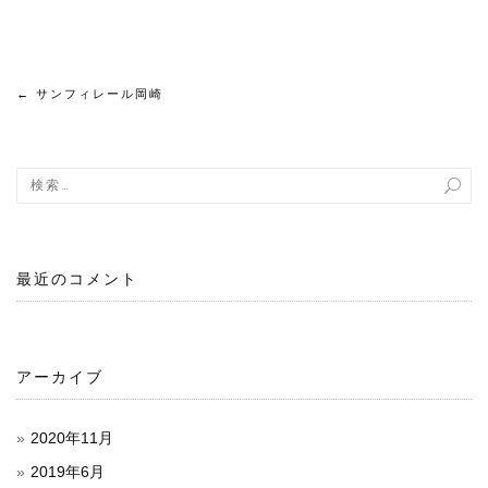
←
サンフィレール岡崎
投
稿
ナ
ビ
最近のコメント
ゲ
ー
シ
アーカイブ
ョ
2020年11月
ン
2019年6月