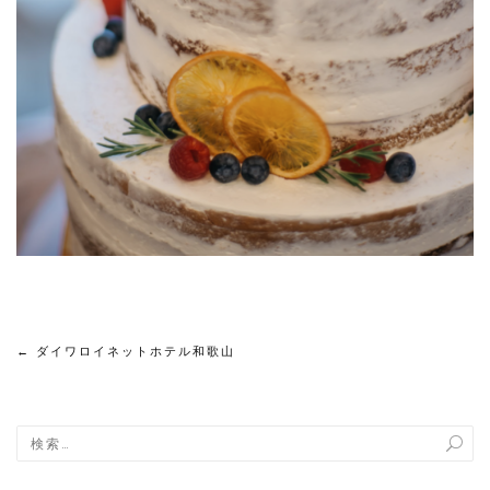
←
ダイワロイネットホテル和歌山
投
稿
ナ