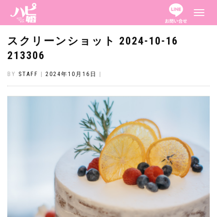
ナ
ビ
ゲ
ー
スクリーンショット 2024-10-16
シ
ョ
213306
ン
を
切
BY
STAFF
|
2024年10月16日
|
り
替
え