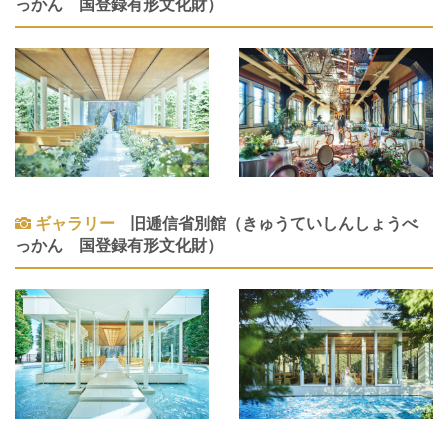
っかん 国登録有形文化財）
ギャラリー
旧逓信省別館（きゅうていしんしょうべ
っかん 国登録有形文化財）