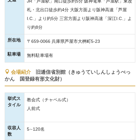
JR「芦屋駅」南口徒歩約5分 阪神電車「芦屋駅」東改
札・北出口徒歩約4分 大阪方面より阪神高速「芦屋
I.C.」より約5分 三宮方面より阪神高速「深江I.C.」よ
り約8分
所在地
〒659-0066 兵庫県芦屋市大桝町5-23
駐車場
無料駐車場有
会場紹介
旧逓信省別館（きゅうていしんしょうべっ
かん 国登録有形文化財）
挙式ス
教会式（チャペル式）
タイル
人前式
収容人
5∼120名
数