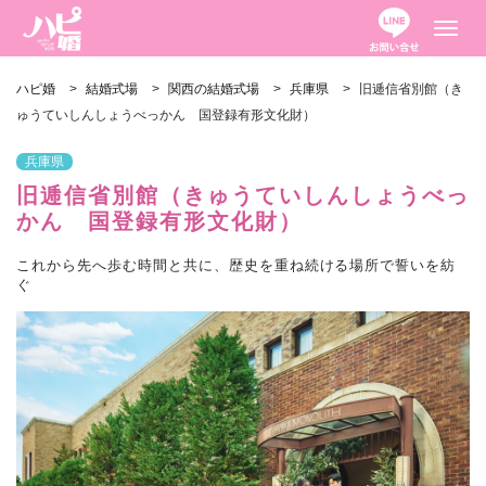
ナ
ビ
ゲ
ー
ハピ婚
>
結婚式場
>
関西の結婚式場
>
兵庫県
>
旧逓信省別館（き
シ
ョ
ゅうていしんしょうべっかん 国登録有形文化財）
ン
を
切
兵庫県
り
旧逓信省別館（きゅうていしんしょうべっ
替
え
かん 国登録有形文化財）
これから先へ歩む時間と共に、歴史を重ね続ける場所で誓いを紡
ぐ