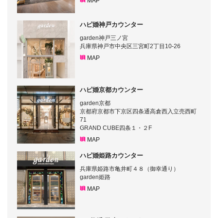
MAP
ハピ婚神戸カウンター
garden神戸三ノ宮
兵庫県神戸市中央区三宮町2丁目10-26
MAP
ハピ婚京都カウンター
garden京都
京都府京都市下京区四条通高倉西入立売西町
71
GRAND CUBE四条１・２F
MAP
ハピ婚姫路カウンター
兵庫県姫路市亀井町４８（御幸通り）
garden姫路
MAP