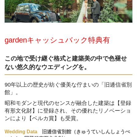
gardenキャッシュバック特典有
この地で受け継ぐ格式と建築美の中で色褪せ
ない悠久的なウエディングを。
90年以上の歴史が紡ぐ優美な佇まいの「旧逓信省別
館」。
昭和モダンと現代のセンスが融合した建築は【登録
有形文化財】に登録され、その優れたリノベーショ
ンにより【ベルカ賞】も受賞。
Wedding Data
旧逓信省別館（きゅうていしんしょうべ