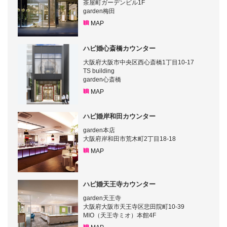
茶屋町ガーデンビル1F
garden梅田
MAP
ハピ婚心斎橋カウンター
大阪府大阪市中央区西心斎橋1丁目10-17
TS building
garden心斎橋
MAP
ハピ婚岸和田カウンター
garden本店
大阪府岸和田市荒木町2丁目18-18
MAP
ハピ婚天王寺カウンター
garden天王寺
大阪府大阪市天王寺区悲田院町10-39
MIO（天王寺ミオ）本館4F