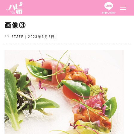
ナ
ビ
ゲ
ー
画像③
シ
ョ
ン
BY
STAFF
|
2023年3月6日
|
を
切
り
替
え