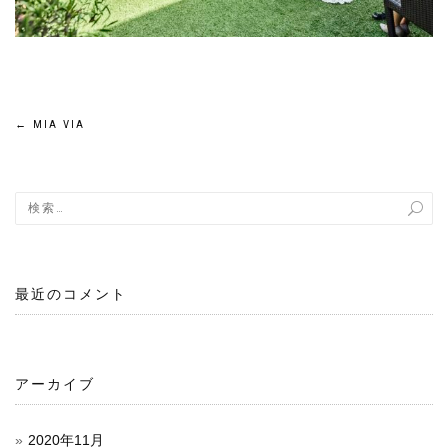
←
MIA VIA
投
稿
ナ
ビ
最近のコメント
ゲ
ー
シ
アーカイブ
ョ
2020年11月