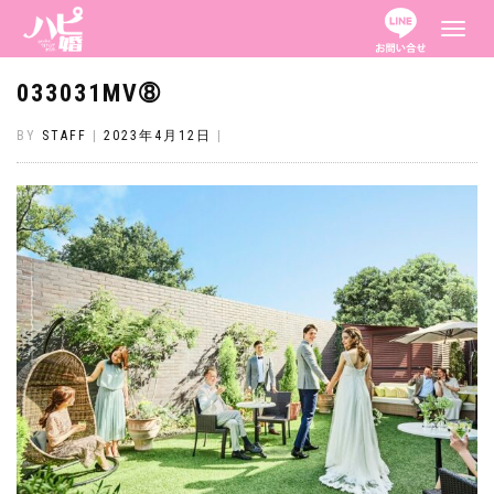
ナ
ビ
ゲ
ー
033031MV➇
シ
ョ
ン
BY
STAFF
|
2023年4月12日
|
を
切
り
替
え