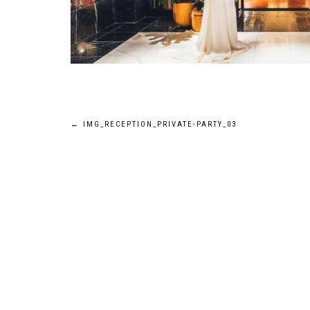
←
IMG_RECEPTION_PRIVATE-PARTY_03
投
稿
ナ
ビ
ゲ
ー
シ