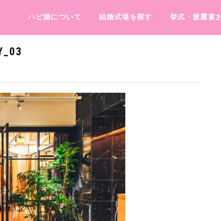
ハピ婚について
結婚式場を探す
挙式・披露宴
Y_03