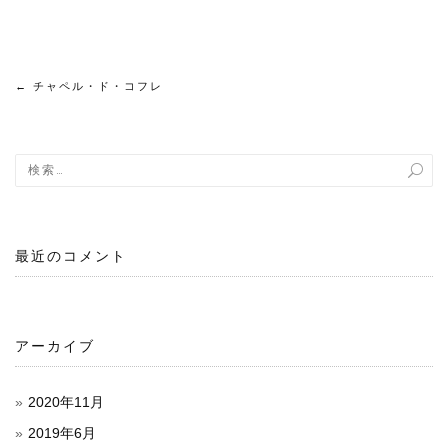
←
チャペル・ド・コフレ
投
稿
ナ
ビ
最近のコメント
ゲ
ー
シ
アーカイブ
ョ
2020年11月
ン
2019年6月