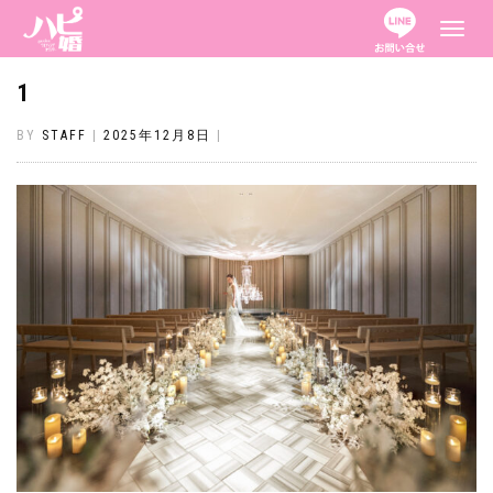
ナ
ビ
ゲ
ー
1
シ
ョ
ン
BY
STAFF
|
2025年12月8日
|
を
切
り
替
え