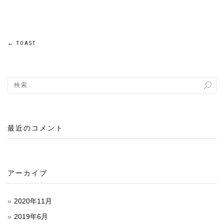
←
TOAST
投
稿
ナ
ビ
最近のコメント
ゲ
ー
シ
アーカイブ
ョ
2020年11月
ン
2019年6月