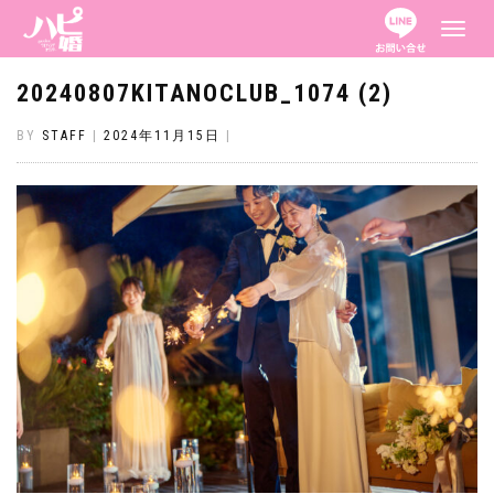
ナ
ビ
ゲ
ー
20240807KITANOCLUB_1074 (2)
シ
ョ
ン
BY
STAFF
|
2024年11月15日
|
を
切
り
替
え