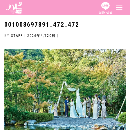
ナ
ビ
ゲ
ー
001008697891_472_472
シ
ョ
ン
BY
STAFF
|
2026年4月20日
|
を
切
り
替
え