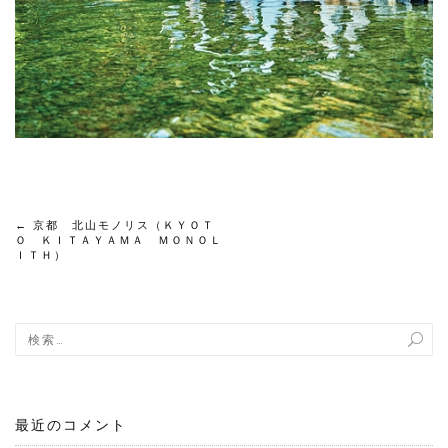
←
京都 北山モノリス（ＫＹＯＴ
投
Ｏ ＫＩＴＡＹＡＭＡ ＭＯＮＯＬ
ＩＴＨ）
稿
ナ
ビ
ゲ
最近のコメント
ー