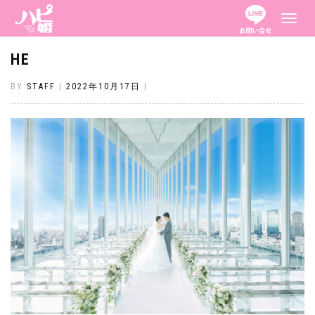
ナ
ビ
ゲ
ー
HE
シ
ョ
ン
BY
STAFF
|
2022年10月17日
|
を
切
り
替
え