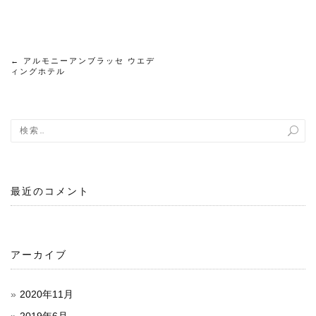
←
アルモニーアンブラッセ ウエデ
投
ィングホテル
稿
ナ
ビ
ゲ
最近のコメント
ー
シ
アーカイブ
ョ
2020年11月
ン
2019年6月